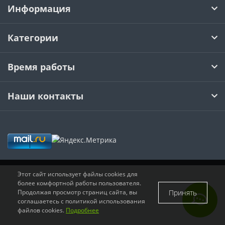
Информация
CNMM
RDKW
DF01-2
CAP
Категории
CCMT
RDMT
DF02
Время работы
DCMT
RPMT
EF01
Наши контакты
SCMT
RPMW
EF02
TCMT
SPMT
EF03
VCMT
SDMW
EF04
VBMT
SDMT
FMP01
Этот сайт использует файлы cookies для
более комфортной работы пользователя.
Принять
Продолжая просмотр страниц сайта, вы
RCMT
MPHT
PF02
соглашаетесь с политикой использования
файлов cookies.
Подробнее
LNKT
PF03