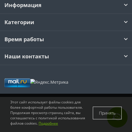
Информация
CNMM
RDKW
DF01-2
CAP
Категории
CCMT
RDMT
DF02
Время работы
DCMT
RPMT
EF01
Наши контакты
SCMT
RPMW
EF02
TCMT
SPMT
EF03
VCMT
SDMW
EF04
VBMT
SDMT
FMP01
Этот сайт использует файлы cookies для
более комфортной работы пользователя.
Принять
Продолжая просмотр страниц сайта, вы
RCMT
MPHT
PF02
соглашаетесь с политикой использования
файлов cookies.
Подробнее
LNKT
PF03