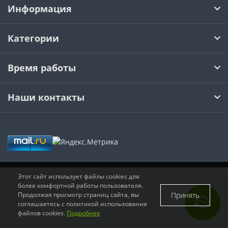
Информация
CNMM
RDKW
DF01-2
CAP
Категории
CCMT
RDMT
DF02
Время работы
DCMT
RPMT
EF01
Наши контакты
SCMT
RPMW
EF02
TCMT
SPMT
EF03
VCMT
SDMW
EF04
VBMT
SDMT
FMP01
Этот сайт использует файлы cookies для
более комфортной работы пользователя.
Принять
Продолжая просмотр страниц сайта, вы
RCMT
MPHT
PF02
соглашаетесь с политикой использования
файлов cookies.
Подробнее
LNKT
PF03