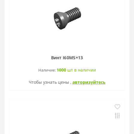
OFKT
RF01-1
OFKR
RF01-2
ONHU
RF02-2
Винт I60M5×13
HNEX
RF02-1
1000
шт в наличии
Наличие:
WPGT
BAP400R
Чтобы узнать цены ,
авторизуйтесь
XSEQ
RAP400R
XPHT
ROHX