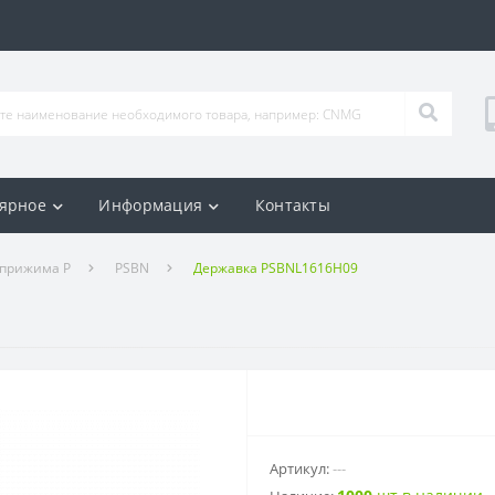
ярное
Информация
Контакты
 прижима P
PSBN
Державка PSBNL1616H09
Артикул:
---