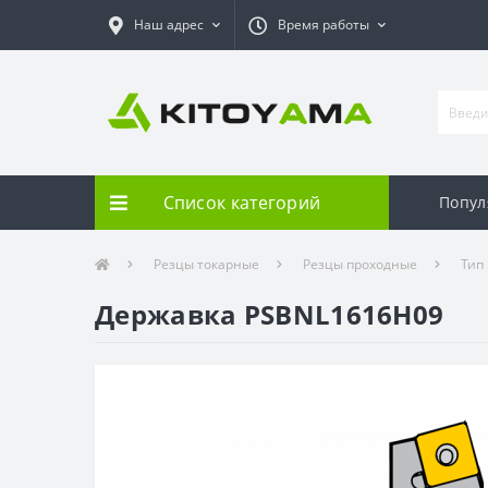
Наш адрес
Время работы
Список категорий
Попул
Резцы токарные
Резцы проходные
Тип
Державка PSBNL1616H09