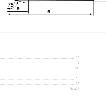
16
16
100
16
13
21
Левый