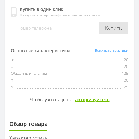
Купить в один клик
Введите номер телефона и мы перезвоним
OFKT
RF01-1
Купить
OFKR
RF01-2
ONHU
RF02-2
Основные характеристики
Все характеристики
a:
20
HNEX
RF02-1
b:
20
Общая длина L, мм:
125
WPGT
BAP400R
h:
20
s:
25
XSEQ
RAP400R
Чтобы узнать цены ,
авторизуйтесь
XPHT
Обзор товара
ROHX
Характеристики