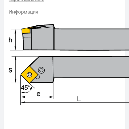
ZOHX
Информация
TCMX
CNE
SEKT