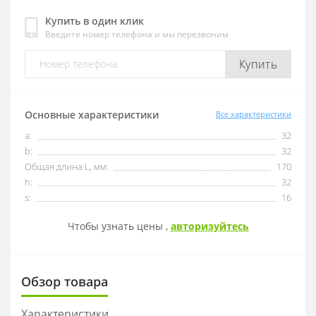
Купить в один клик
Введите номер телефона и мы перезвоним
OFKT
RF01-1
Купить
OFKR
RF01-2
ONHU
RF02-2
Основные характеристики
Все характеристики
a:
32
HNEX
RF02-1
b:
32
Общая длина L, мм:
170
WPGT
BAP400R
h:
32
s:
16
XSEQ
RAP400R
Чтобы узнать цены ,
авторизуйтесь
XPHT
Обзор товара
ROHX
Характеристики