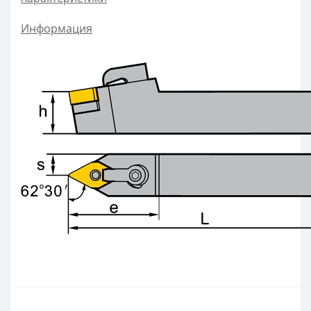
ZOHX
Информация
TCMX
CNE
SEKT