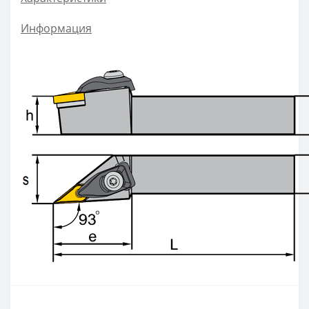
ZOHX
Информация
TCMX
CNE
SEKT