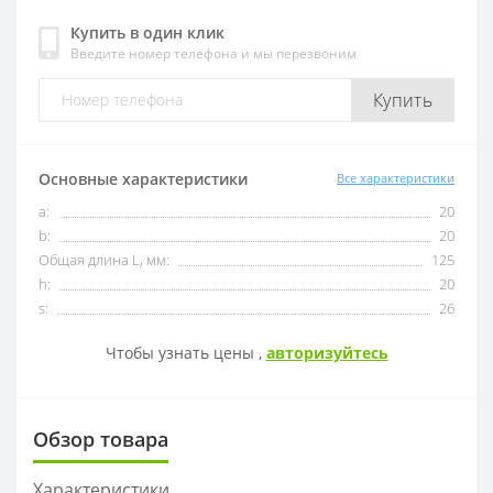
Купить в один клик
Введите номер телефона и мы перезвоним
OFKT
RF01-1
Купить
OFKR
RF01-2
ONHU
RF02-2
Основные характеристики
Все характеристики
a:
20
HNEX
RF02-1
b:
20
Общая длина L, мм:
125
WPGT
BAP400R
h:
20
s:
26
XSEQ
RAP400R
Чтобы узнать цены ,
авторизуйтесь
XPHT
Обзор товара
ROHX
Характеристики