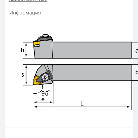
ZOHX
Информация
TCMX
CNE
SEKT