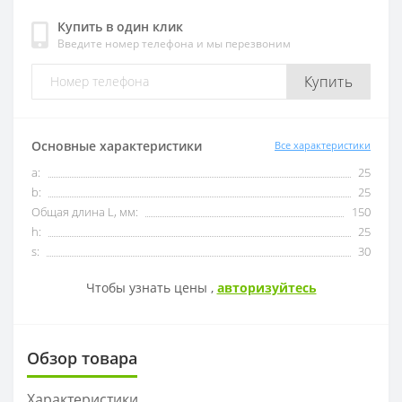
Купить в один клик
Введите номер телефона и мы перезвоним
OFKT
RF01-1
Купить
OFKR
RF01-2
ONHU
RF02-2
Основные характеристики
Все характеристики
a:
25
HNEX
RF02-1
b:
25
Общая длина L, мм:
150
WPGT
BAP400R
h:
25
s:
30
XSEQ
RAP400R
Чтобы узнать цены ,
авторизуйтесь
XPHT
Обзор товара
ROHX
Характеристики