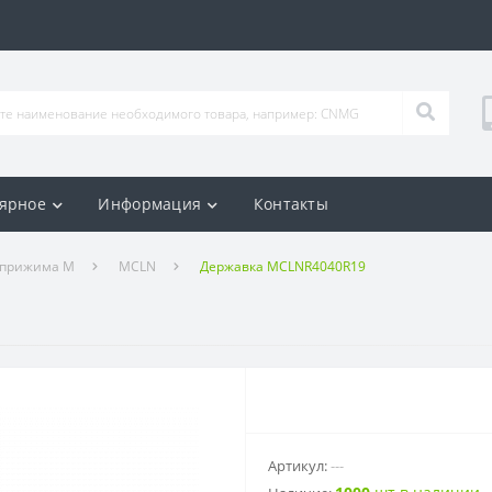
ярное
Информация
Контакты
 прижима M
MCLN
Державка MCLNR4040R19
Артикул:
---