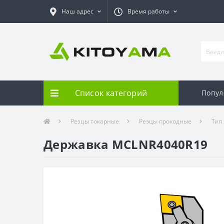
Наш адрес
Время работы
Список категорий
Попул
Резцы токарные
Резцы проходные
Тип
Державка MCLNR4040R19