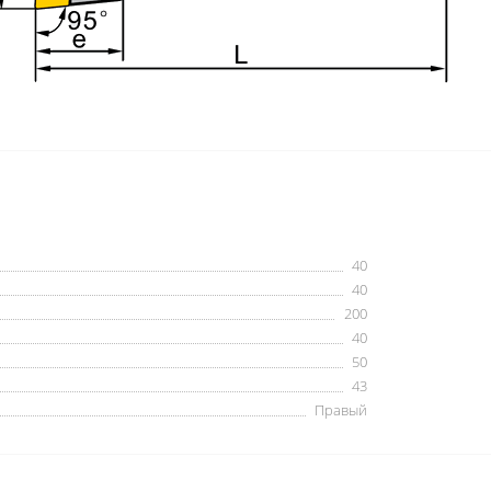
40
40
200
40
50
43
Правый