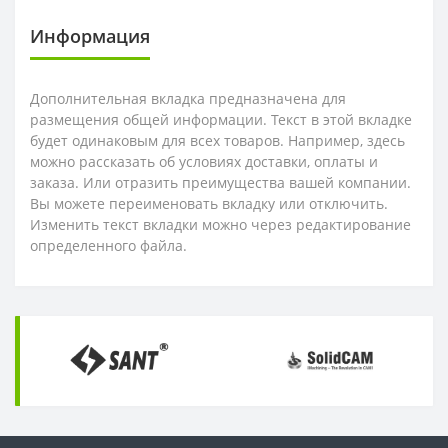
Информация
OFKT
RF01-1
Дополнительная вкладка предназначена для
OFKR
RF01-2
размещения общей информации. Текст в этой вкладке
будет одинаковым для всех товаров. Например, здесь
ONHU
RF02-2
можно рассказать об условиях доставки, оплаты и
заказа. Или отразить преимущества вашей компании.
HNEX
RF02-1
Вы можете переименовать вкладку или отключить.
Изменить текст вкладки можно через редактирование
определенного файла.
WPGT
BAP400R
XSEQ
RAP400R
XPHT
ROHX