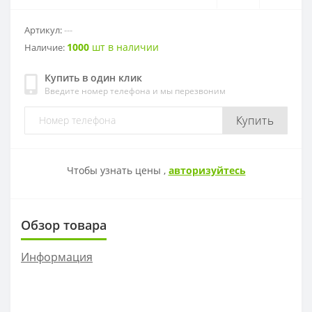
CNMM
RDKW
DF01-2
CAP
Артикул:
---
1000
шт в наличии
Наличие:
CCMT
RDMT
DF02
Купить в один клик
Введите номер телефона и мы перезвоним
DCMT
RPMT
EF01
Купить
SCMT
RPMW
EF02
TCMT
SPMT
EF03
Чтобы узнать цены ,
авторизуйтесь
VCMT
SDMW
EF04
Обзор товара
VBMT
SDMT
FMP01
Информация
RCMT
MPHT
PF02
LNKT
PF03