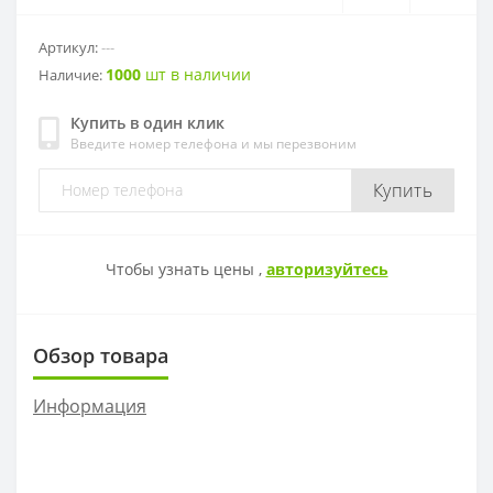
CNMM
RDKW
DF01-2
CAP
Артикул:
---
1000
шт в наличии
Наличие:
CCMT
RDMT
DF02
Купить в один клик
Введите номер телефона и мы перезвоним
DCMT
RPMT
EF01
Купить
SCMT
RPMW
EF02
TCMT
SPMT
EF03
Чтобы узнать цены ,
авторизуйтесь
VCMT
SDMW
EF04
Обзор товара
VBMT
SDMT
FMP01
Информация
RCMT
MPHT
PF02
LNKT
PF03