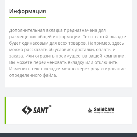
Информация
OFKT
RF01-1
Дополнительная вкладка предназначена для
OFKR
RF01-2
размещения общей информации. Текст в этой вкладке
будет одинаковым для всех товаров. Например, здесь
ONHU
RF02-2
можно рассказать об условиях доставки, оплаты и
заказа. Или отразить преимущества вашей компании.
HNEX
RF02-1
Вы можете переименовать вкладку или отключить.
Изменить текст вкладки можно через редактирование
определенного файла.
WPGT
BAP400R
XSEQ
RAP400R
XPHT
ROHX