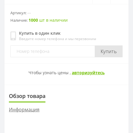
CNMM
RDKW
DF01-2
CAP
Артикул:
---
1000
шт в наличии
Наличие:
CCMT
RDMT
DF02
Купить в один клик
Введите номер телефона и мы перезвоним
DCMT
RPMT
EF01
Купить
SCMT
RPMW
EF02
TCMT
SPMT
EF03
Чтобы узнать цены ,
авторизуйтесь
VCMT
SDMW
EF04
Обзор товара
VBMT
SDMT
FMP01
Информация
RCMT
MPHT
PF02
LNKT
PF03