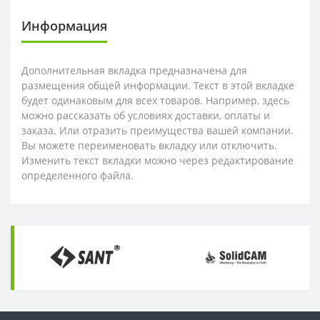
Информация
OFKT
RF01-1
Дополнительная вкладка предназначена для
OFKR
RF01-2
размещения общей информации. Текст в этой вкладке
будет одинаковым для всех товаров. Например, здесь
ONHU
RF02-2
можно рассказать об условиях доставки, оплаты и
заказа. Или отразить преимущества вашей компании.
HNEX
RF02-1
Вы можете переименовать вкладку или отключить.
Изменить текст вкладки можно через редактирование
определенного файла.
WPGT
BAP400R
XSEQ
RAP400R
XPHT
ROHX