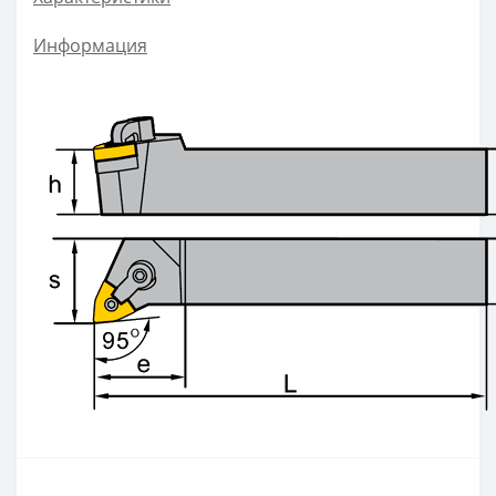
ZOHX
Информация
TCMX
CNE
SEKT