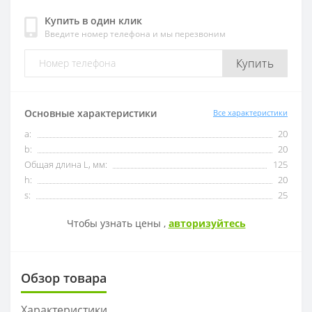
Купить в один клик
Введите номер телефона и мы перезвоним
OFKT
RF01-1
Купить
OFKR
RF01-2
ONHU
RF02-2
Основные характеристики
Все характеристики
a:
20
HNEX
RF02-1
b:
20
Общая длина L, мм:
125
WPGT
BAP400R
h:
20
s:
25
XSEQ
RAP400R
Чтобы узнать цены ,
авторизуйтесь
XPHT
Обзор товара
ROHX
Характеристики