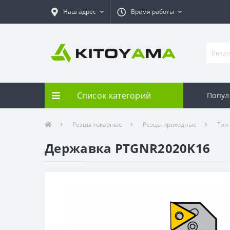
Наш адрес
Время работы
Список категорий
Попул
Резцы токарные
Резцы проходные
Тип
Державка PTGNR2020K16