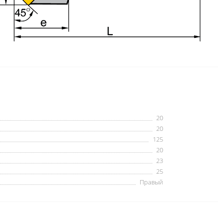
20
20
125
20
23
25
Правый