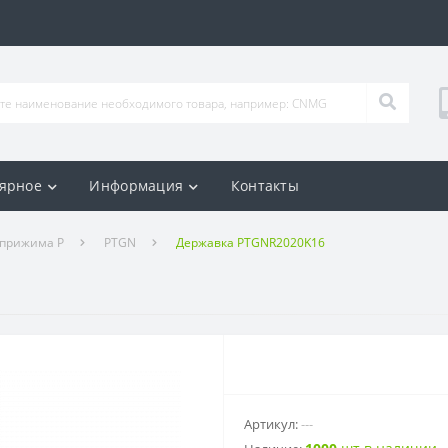
ярное
Информация
Контакты
 прижима P
PTGN
Державка PTGNR2020K16
Артикул:
---