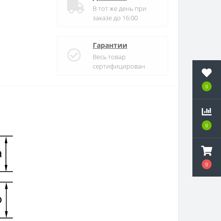
В тот же день при
заказе до 16:00
Гарантии
Весь товар
сертифицирован
0
0
0