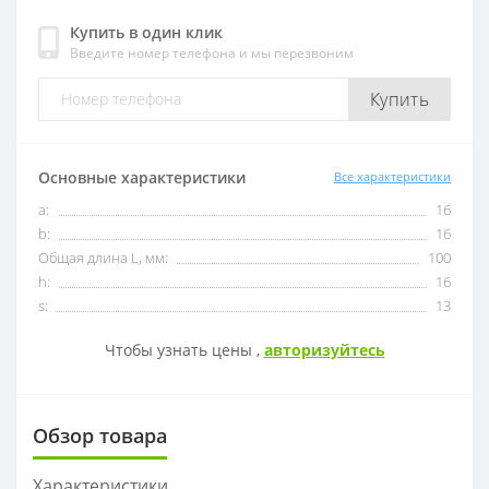
Купить в один клик
Введите номер телефона и мы перезвоним
OFKT
RF01-1
Купить
OFKR
RF01-2
ONHU
RF02-2
Основные характеристики
Все характеристики
a:
16
HNEX
RF02-1
b:
16
Общая длина L, мм:
100
WPGT
BAP400R
h:
16
s:
13
XSEQ
RAP400R
Чтобы узнать цены ,
авторизуйтесь
XPHT
Обзор товара
ROHX
Характеристики