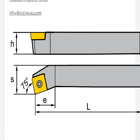
ZOHX
Информация
TCMX
CNE
SEKT