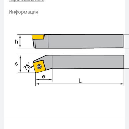
ZOHX
Информация
TCMX
CNE
SEKT