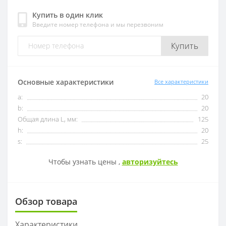
Купить в один клик
Введите номер телефона и мы перезвоним
OFKT
RF01-1
Купить
OFKR
RF01-2
ONHU
RF02-2
Основные характеристики
Все характеристики
a:
20
HNEX
RF02-1
b:
20
Общая длина L, мм:
125
WPGT
BAP400R
h:
20
s:
25
XSEQ
RAP400R
Чтобы узнать цены ,
авторизуйтесь
XPHT
Обзор товара
ROHX
Характеристики