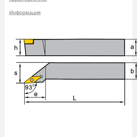
ZOHX
Информация
TCMX
CNE
SEKT