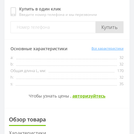
Купить в один клик
Введите номер телефона и мы перезвоним
OFKT
RF01-1
Купить
OFKR
RF01-2
ONHU
RF02-2
Основные характеристики
Все характеристики
a:
32
HNEX
RF02-1
b:
32
Общая длина L, мм:
170
WPGT
BAP400R
h:
32
s:
35
XSEQ
RAP400R
Чтобы узнать цены ,
авторизуйтесь
XPHT
Обзор товара
ROHX
Характеристики