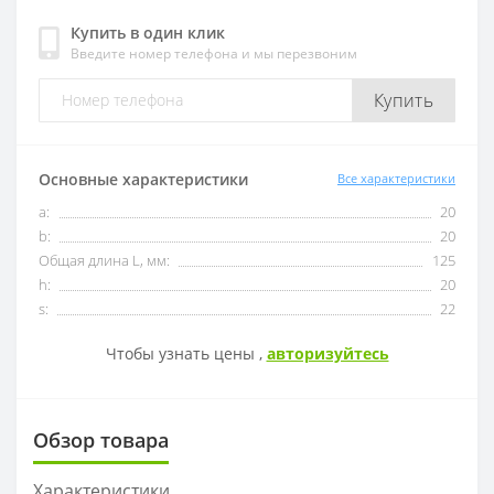
Купить в один клик
Введите номер телефона и мы перезвоним
OFKT
RF01-1
Купить
OFKR
RF01-2
ONHU
RF02-2
Основные характеристики
Все характеристики
a:
20
HNEX
RF02-1
b:
20
Общая длина L, мм:
125
WPGT
BAP400R
h:
20
s:
22
XSEQ
RAP400R
Чтобы узнать цены ,
авторизуйтесь
XPHT
Обзор товара
ROHX
Характеристики