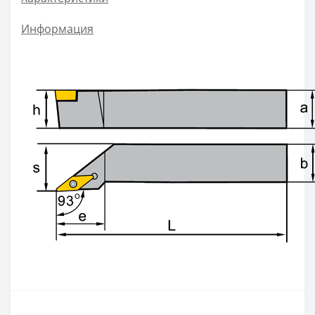
ZOHX
Информация
TCMX
CNE
SEKT