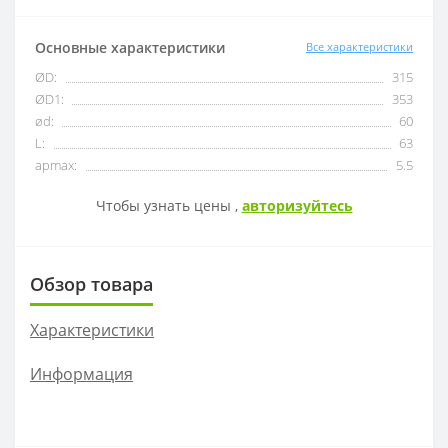
Основные характеристики
Все характеристики
OFKT
RF01-1
ØD:
315
ØD1:
353
OFKR
RF01-2
ød:
60
L:
63
ONHU
RF02-2
apmax:
5.5
HNEX
RF02-1
Чтобы узнать цены ,
авторизуйтесь
WPGT
BAP400R
Обзор товара
XSEQ
RAP400R
Характеристики
XPHT
Информация
ROHX