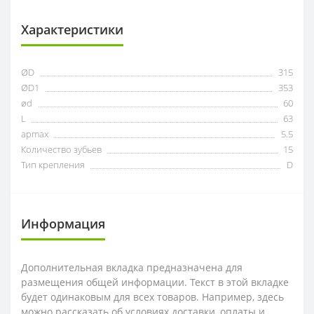
ZOHX
Характеристики
TCMX
ØD
315
CNE
ØD1
353
ød
60
SEKT
L
63
apmax
5.5
Количество зубьев
15
Тип крепления
D
Информация
Дополнительная вкладка предназначена для
размещения общей информации. Текст в этой вкладке
будет одинаковым для всех товаров. Например, здесь
можно рассказать об условиях доставки, оплаты и