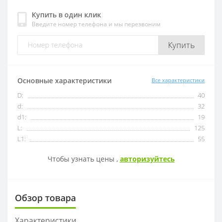
Купить в один клик
Введите номер телефона и мы перезвоним
OFKT
RF01-1
Купить
OFKR
RF01-2
ONHU
RF02-2
Основные характеристики
Все характеристики
D:
40
HNEX
RF02-1
d:
32
d1:
19
WPGT
BAP400R
L:
125
L1:
55
XSEQ
RAP400R
Чтобы узнать цены ,
авторизуйтесь
XPHT
Обзор товара
ROHX
Характеристики