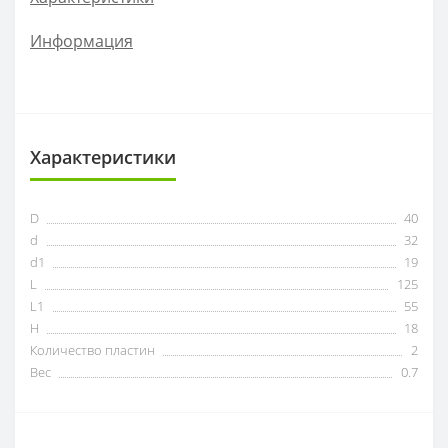
ZOHX
Информация
TCMX
CNE
Характеристики
SEKT
D
40
d
32
d1
19
L
125
L1
55
H
18
Количество пластин
2
Вес
0.7