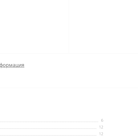
формация
6
12
12