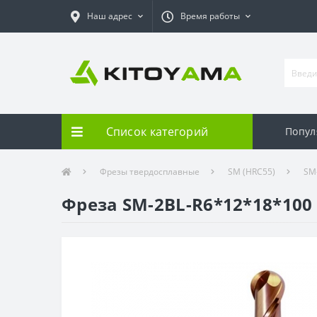
Наш адрес
Время работы
Список категорий
Попул
Фрезы твердосплавные
SM (HRC55)
SM
Фреза SM-2BL-R6*12*18*100