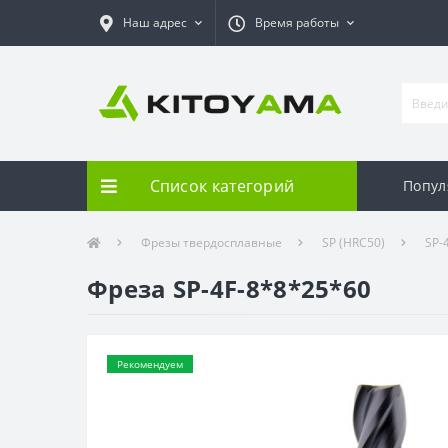
Наш адрес
Время работы
Список категорий
Попул
Фрезы твердосплавные
SP (HRC50)
SP-
Фреза SP-4F-8*8*25*60
Рекомендуем