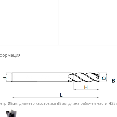
формация
метр
D
8мм, диаметр хвостовика
d
8мм, длина рабочей части
H
25