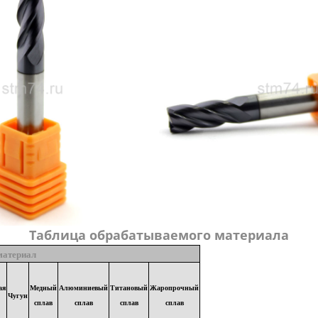
Таблица обрабатываемого материала
материал
ая
Медный
Алюминиевый
Титановый
Жаропрочный
Чугун
сплав
сплав
сплав
сплав