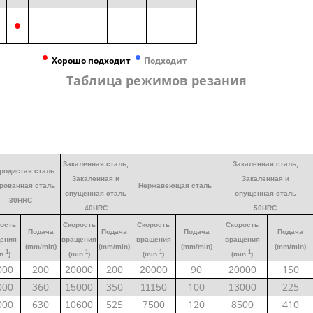
•
•
•
Хорошо подходит
Подходит
Таблица режимов резания
Закаленная сталь,
Закаленная сталь,
родистая сталь
Закаленная и
Закаленная и
рованная сталь
Нержавеющая
сталь
опущенная сталь
опущенная сталь
-30HRC
40HRC
50HRC
ость
Скорость
Скорость
Скорость
Подача
Подача
Подача
Подача
ения
вращения
вращения
вращения
(mm/min)
(mm/min)
(mm/min)
(mm/min)
-1
-1
-1
-1
n
)
(min
)
(min
)
(min
)
200
200
90
150
000
20000
20000
20000
360
350
100
225
000
15000
11150
13000
630
525
120
410
000
10600
7500
8500