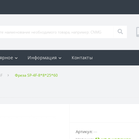
ярное
Информация
Контакты
4F
Фреза SP-4F-8*8*25*60
Артикул:
---