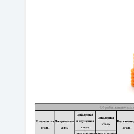
Обрабатываемый 
Закаленная
Закаленная
и опущенная
Углеродистая
Легированная
Нержавеющ
сталь
сталь
сталь
сталь
сталь