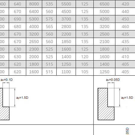
640
535
125
420
000
8000
5500
6500
670
560
125
440
00
6400
4500
5000
690
575
135
450
00
5300
3700
4200
680
565
135
460
00
4000
2800
3200
670
560
135
435
00
3200
2200
2500
670
560
135
435
00
2650
1850
2100
630
525
125
410
00
2300
1600
1800
630
525
120
410
00
2000
1400
1600
620
515
105
405
00
1800
1250
1400
620
515
105
405
00
1600
1100
1250