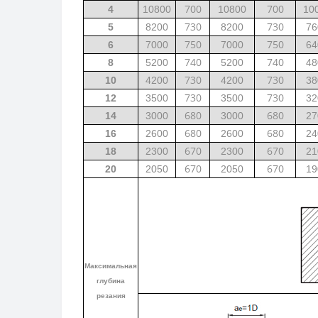
700
700
4
10800
10800
10
730
730
5
8200
8200
76
750
750
6
7000
7000
64
740
740
8
5200
5200
48
730
730
10
4200
4200
38
730
730
12
3500
3500
32
680
680
14
3000
3000
27
680
680
16
2600
2600
24
670
670
18
2300
2300
21
670
670
20
2050
2050
19
Максимальная
глубина
резания