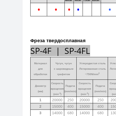
40HRС
50HRC
55HRC
68HRC
•
•
•
•
•
Фреза твердосплавная
SP-4F | SP-4FL
Материал
Чугун, чугун
Углеродистая сталь
Угле
для
с шаровидным
Легированная сталь
Леги
2
обработки
графитом
~750N/mm
Скорость
Скорость
Скор
Диаметр
Подача
Подача
вращения
вращения
вращ
(мм)
(mm/min)
(mm/min)
-1
-1
(min
)
(min
)
(mi
250
250
1
20000
20000
20
400
400
2
15000
15000
15
680
680
3
14000
14000
13