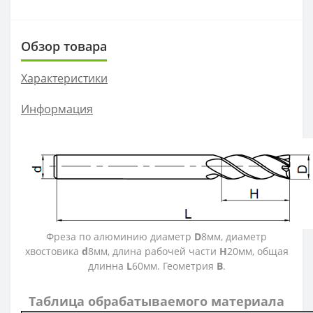
ZOHX
TCMX
Обзор товара
Характеристики
CNE
Информация
SEKT
Фреза по алюминию диаметр
D
8мм, диаметр
хвостовика
d
8мм, длина рабочей части
H
20мм, общая
длинна
L
60мм. Геометрия
B
.
Таблица обрабатываемого материала