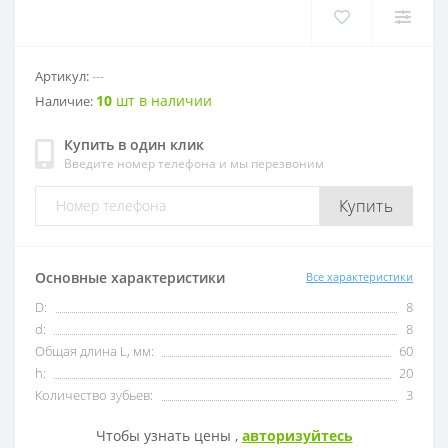
OFKT
RF01-1
Артикул:
---
10
шт в наличии
OFKR
RF01-2
Наличие:
Купить в один клик
ONHU
RF02-2
Введите номер телефона и мы перезвоним
HNEX
RF02-1
Купить
WPGT
BAP400R
Основные характеристики
Все характеристики
XSEQ
RAP400R
D:
8
d:
8
Общая длина L, мм:
60
XPHT
h:
20
Количество зубьев:
3
ROHX
Чтобы узнать цены ,
авторизуйтесь