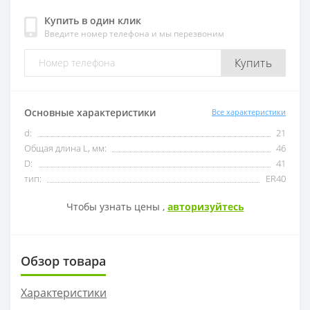
Купить в один клик
Введите номер телефона и мы перезвоним
OFKT
RF01-1
Купить
OFKR
RF01-2
ONHU
RF02-2
Основные характеристики
Все характеристики
d:
21
HNEX
RF02-1
Общая длина L, мм:
46
D:
41
WPGT
BAP400R
тип:
ER40
Чтобы узнать цены ,
авторизуйтесь
XSEQ
RAP400R
XPHT
Обзор товара
ROHX
Характеристики