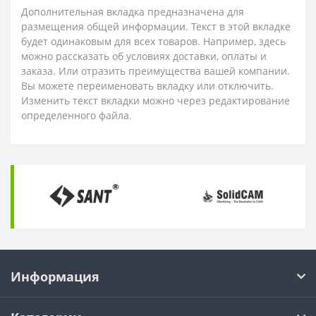
ZOHX
Дополнительная вкладка предназначена для
размещения общей информации. Текст в этой вкладке
будет одинаковым для всех товаров. Например, здесь
TCMX
можно рассказать об условиях доставки, оплаты и
заказа. Или отразить преимущества вашей компании.
CNE
Вы можете переименовать вкладку или отключить.
Изменить текст вкладки можно через редактирование
SEKT
определенного файла.
Информация