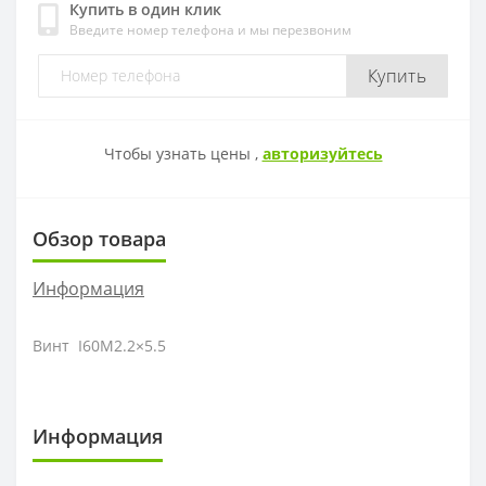
Купить в один клик
Введите номер телефона и мы перезвоним
OFKT
RF01-1
Купить
OFKR
RF01-2
Чтобы узнать цены ,
авторизуйтесь
ONHU
RF02-2
HNEX
RF02-1
Обзор товара
WPGT
BAP400R
Информация
XSEQ
RAP400R
Винт I60M2.2×5.5
XPHT
Информация
ROHX