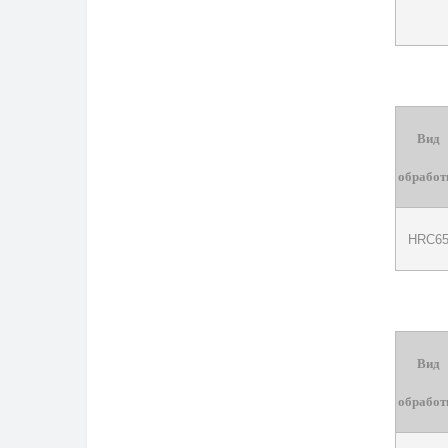
Вид
обработ
HRC6
Вид
обработ