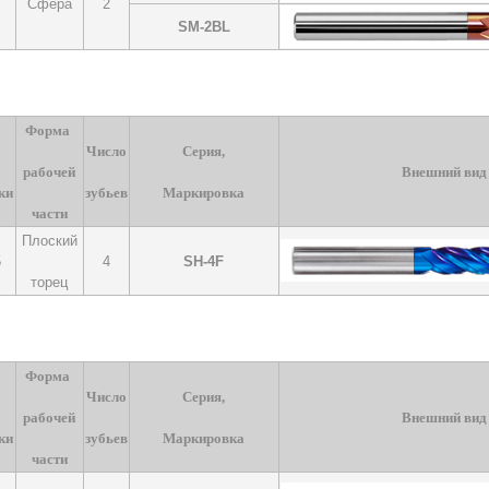
Сфера
2
SM-2BL
Форма
Число
Серия,
рабочей
Внешний вид
ки
зубьев
Маркировка
части
Плоский
5
4
SH-4F
торец
Форма
Число
Серия,
рабочей
Внешний вид
ки
зубьев
Маркировка
части