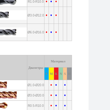
•
•
•
R1.0-R10.0
•
•
•
Ø3.0-Ø12.0
•
•
•
Ø6.0-Ø16.0
Материал
Диаметры
P
M
K
N
S
H
•
•
•
Ø1.0-Ø20.0
•
•
•
Ø3.0-Ø20.0
•
•
•
R0.5-R10.0