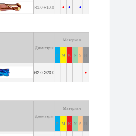
•
•
•
R1.0-R10.0
Материал
Диаметры
P
M
K
N
S
H
•
Ø2.0-Ø20.0
Материал
Диаметры
P
M
K
N
S
H