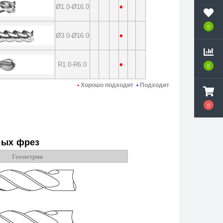
•
Ø1.0-Ø16.0
0
•
Ø3.0-Ø16.0
•
R1.0-R6.0
0
•
Хорошо подходит
•
Подходит
0
вых фрез
Геометрия