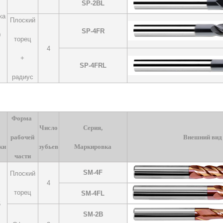
SP-2BL
ка
Плоский
SP-4FR
0
торец
4
+
SP-4FRL
радиус
Форма
Число
Серия,
рабочей
Внешний вид
ки
зубьев
Маркировка
части
SM-4F
Плоский
4
торец
SM-4FL
5
SM-2B