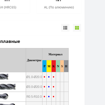
SH (HRC65)
AL (По алюминию)
сплавные
Материал
Диаметры
P
M
K
N
S
H
•
•
•
Ø1.0-Ø20.0
•
•
•
Ø3.0-Ø20.0
•
•
•
R0.5-R10.0