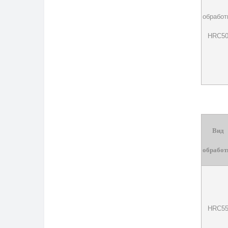
обработ
HRC5
Вид
обработ
HRC5