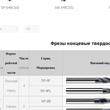
SP (HRC50)
SM (HRC55)
Фрезы концевые твердо
Форма
Число
Серия,
рабочей
Внешний вид
ки
зубьев
Маркировка
части
SP-4F
Плоский
4
торец
SP-4FL
-
SP-2B
Сфера
2
я