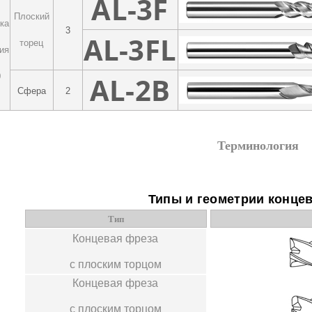
AL-3F
Плоский
ка
3
AL-3FL
торец
ия
0
AL-2B
Сфера
2
Терминология
Типы и геометрии конце
Тип
Концевая фреза
с плоским торцом
Концевая фреза
с плоским торцом