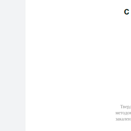
Твер
методом
закале