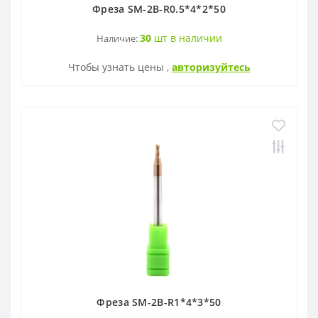
Фреза SM-2B-R0.5*4*2*50
OFKT
RF01-1
30
шт в наличии
Наличие:
Чтобы узнать цены ,
авторизуйтесь
OFKR
RF01-2
ONHU
RF02-2
HNEX
RF02-1
WPGT
BAP400R
XSEQ
RAP400R
XPHT
ROHX
Фреза SM-2B-R1*4*3*50