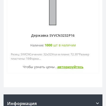
Державка SVVCN3232P16
1000
шт в наличии
Наличие:
Резец: SVVСNСечение: 32x32Угол в плане: 72.30°Размер
пластины: 16Форма...
Чтобы узнать цены ,
авторизуйтесь
Информация