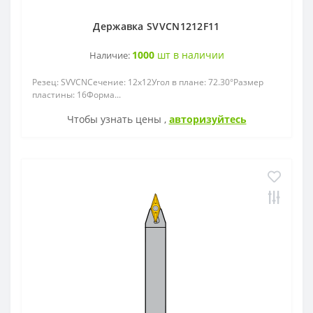
ZOHX
Державка SVVCN1212F11
TCMX
1000
шт в наличии
Наличие:
CNE
Резец: SVVСNСечение: 12x12Угол в плане: 72.30°Размер
пластины: 16Форма...
SEKT
Чтобы узнать цены ,
авторизуйтесь