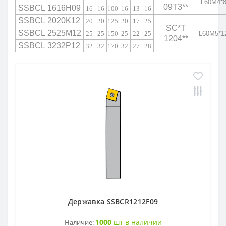
L60M4*
09T3
*
*
SSBCL
1616H09
16
16
100
16
13
16
SSBCL
2020K12
20
20
125
20
17
25
OFKT
RF01-1
SC
*
T
SSBCL
2525M12
25
25
150
25
22
25
L60M5*1
1204
*
*
SSBCL 3232P12
32
32
170
32
27
28
OFKR
RF01-2
ONHU
RF02-2
HNEX
RF02-1
WPGT
BAP400R
XSEQ
RAP400R
XPHT
Державка SSBCR1212F09
ROHX
1000
шт в наличии
Наличие: