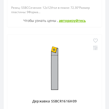
ZOHX
Резец: SSBCСечение: 12x12Угол в плане: 72.30°Размер
пластины: 9Форма...
TCMX
Чтобы узнать цены ,
авторизуйтесь
CNE
SEKT
Державка SSBCR1616H09