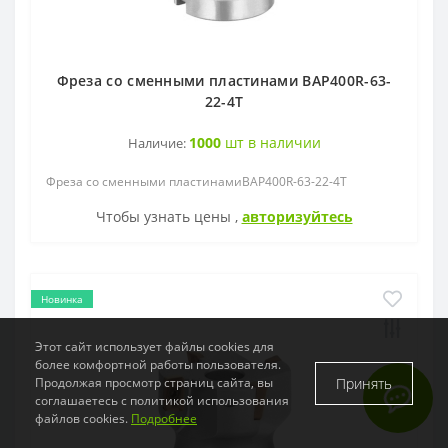
Фреза со сменными пластинами BAP400R-63-
22-4T
1000
шт в наличии
Наличие:
Фреза со сменными пластинамиBAP400R-63-22-4T
Чтобы узнать цены ,
авторизуйтесь
Новинка
Этот сайт использует файлы cookies для
более комфортной работы пользователя.
Принять
Продолжая просмотр страниц сайта, вы
соглашаетесь с политикой использования
файлов cookies.
Подробнее