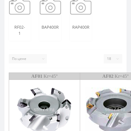
ZOHX
TCMX
RF02-
BAP400R
RAP400R
CNE
1
SEKT
AF01
Kr=45°
AF02
Kr=45°